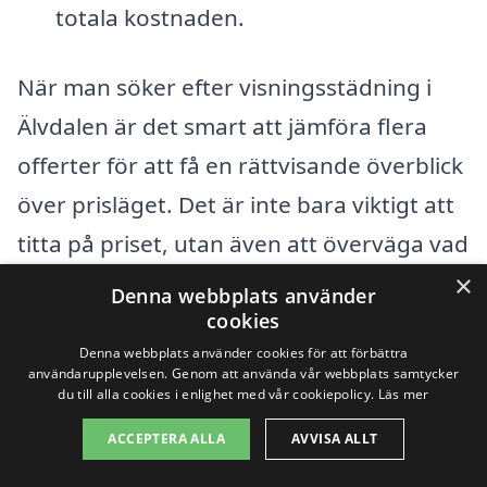
totala kostnaden.
När man söker efter visningsstädning i
Älvdalen är det smart att jämföra flera
offerter för att få en rättvisande överblick
över prisläget. Det är inte bara viktigt att
titta på priset, utan även att överväga vad
som ingår i tjänsten. Genom att använda
×
Denna webbplats använder
en plattform som xn--visningsstdning-
cookies
Denna webbplats använder cookies för att förbättra
pris-kzb.se kan du enkelt få in flera
användarupplevelsen. Genom att använda vår webbplats samtycker
offerter från olika städfirmor i området.
du till alla cookies i enlighet med vår cookiepolicy.
Läs mer
På så sätt kan du hitta en lösning som
ACCEPTERA ALLA
AVVISA ALLT
passar både din budget och dina behov.