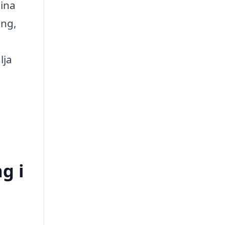
dina
ing,
lja
g i