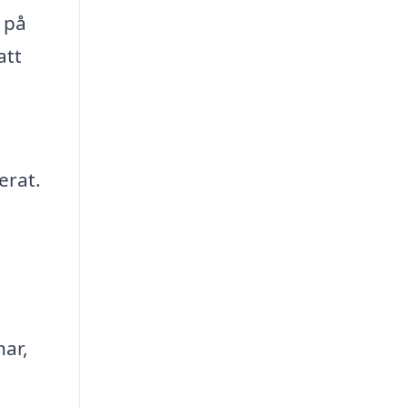
 på
att
erat.
har,