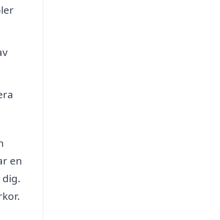
ler
av
era
n
ar en
 dig.
rkor.