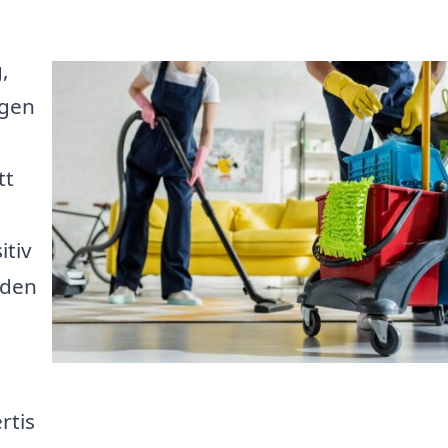
,
igen
tt
itiv
 den
rtis