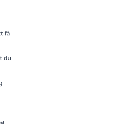
t få
tt du
g
sa