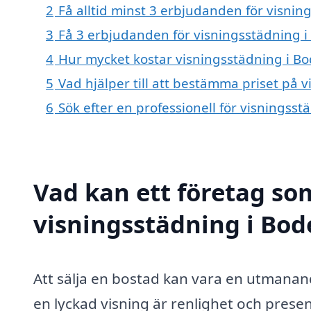
2
Få alltid minst 3 erbjudanden för visnin
3
Få 3 erbjudanden för visningsstädning i
4
Hur mycket kostar visningsstädning i B
5
Vad hjälper till att bestämma priset på 
6
Sök efter en professionell för visningss
Vad kan ett företag som
visningsstädning i Bode
Att sälja en bostad kan vara en utmanand
en lyckad visning är renlighet och prese