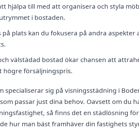
 hjälpa till med att organisera och styla möb
a utrymmet i bostaden.
 på plats kan du fokusera på andra aspekter 
s.
och välstädad bostad ökar chansen att attrah
t högre försäljningspris.
m specialiserar sig på visningsstädning i Bode
som passar just dina behov. Oavsett om du h
rningsfastighet, så finns det en städlösning för
e hur man bäst framhäver din fastighets sty