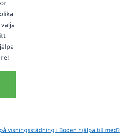
gör
olika
 välja
itt
jälpa
are!
 på visningsstädning i Boden hjälpa till med?