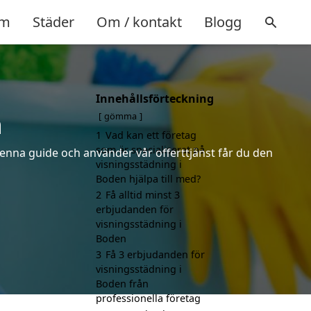
m
Städer
Om / kontakt
Blogg
Innehållsförteckning
n
gömma
1
Vad kan ett företag
som är specialiserat på
denna guide och använder vår offerttjänst får du den
visningsstädning i
Boden hjälpa till med?
2
Få alltid minst 3
erbjudanden för
visningsstädning i
Boden
3
Få 3 erbjudanden för
visningsstädning i
Boden från
professionella företag