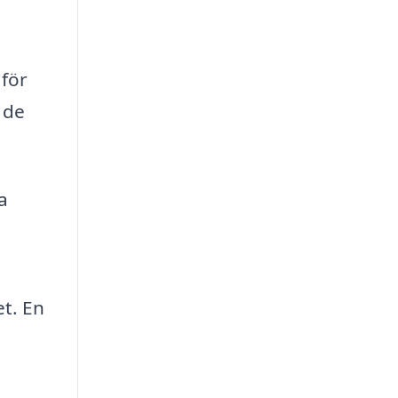
 för
 de
a
t. En