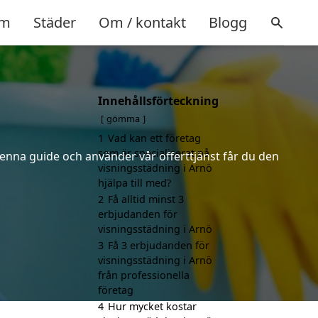
m
Städer
Om / kontakt
Blogg
Innehållsförteckning
gömma
1
Vad kan ett företag
som är specialiserat på
denna guide och använder vår offerttjänst får du den
visningsstädning i Arnö
hjälpa till med?
2
Få alltid minst 3
erbjudanden för
visningsstädning i Arnö
3
Få 3 erbjudanden för
visningsstädning i Arnö
från professionella
företag
4
Hur mycket kostar