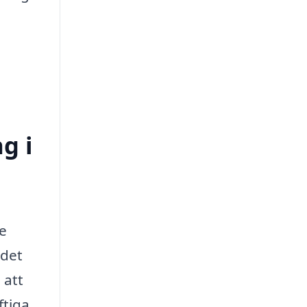
g i
de
 det
 att
ftiga