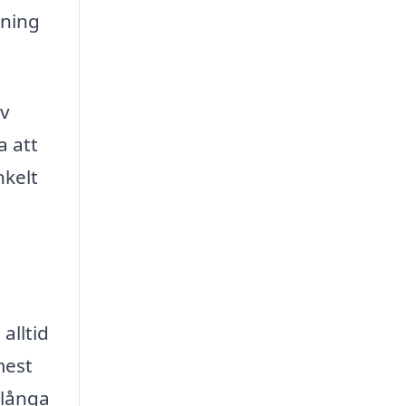
dning
av
a att
nkelt
alltid
mest
 långa