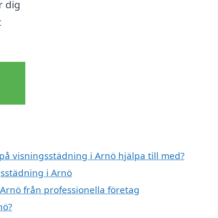
r dig
t
på visningsstädning i Arnö hjälpa till med?
gsstädning i Arnö
Arnö från professionella företag
nö?