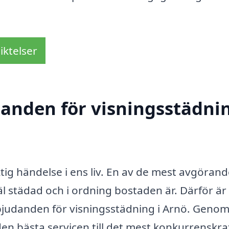
iktelser
danden för visningsstädnin
iktig händelse i ens liv. En av de mest avgöran
äl städad och i ordning bostaden är. Därför är
erbjudanden för visningsstädning i Arnö. Genom
den bästa servicen till det mest konkurrenskra