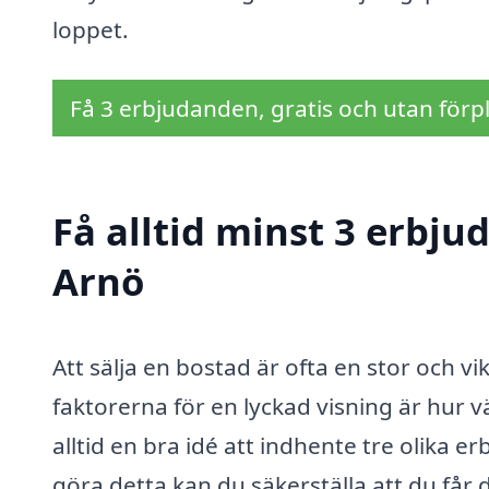
loppet.
Få 3 erbjudanden, gratis och utan förpl
Få alltid minst 3 erbju
Arnö
Att sälja en bostad är ofta en stor och v
faktorerna för en lyckad visning är hur v
alltid en bra idé att indhente tre olika 
göra detta kan du säkerställa att du får 