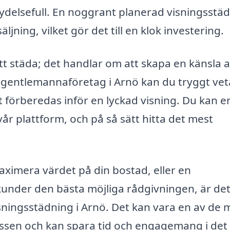
delsefull. En noggrant planerad visningsstä
jning, vilket gör det till en klok investering.
t städa; det handlar om att skapa en känsla 
 gentlemannaföretag i Arnö kan du tryggt vet
t förberedas inför en lyckad visning. Du kan e
r plattform, och på så sätt hitta det mest
maximera värdet på din bostad, eller en
kunder den bästa möjliga rådgivningen, är det 
visningsstädning i Arnö. Det kan vara en av de 
cessen och kan spara tid och engagemang i det