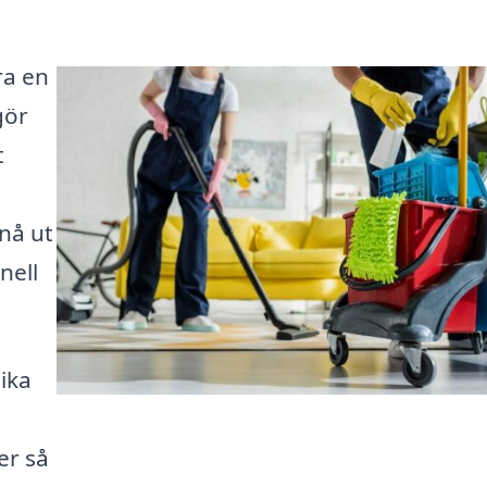
ra en
gör
t
 nå ut
nell
lika
er så