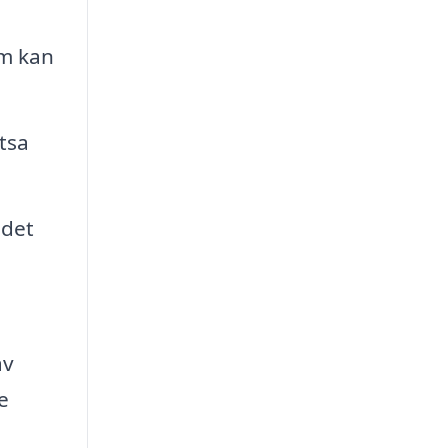
om kan
tsa
 det
av
e