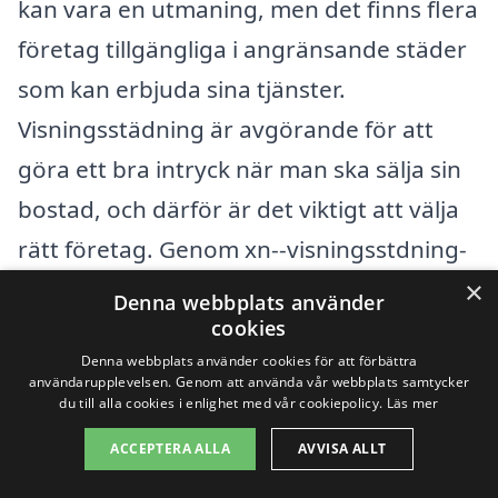
kan vara en utmaning, men det finns flera
företag tillgängliga i angränsande städer
som kan erbjuda sina tjänster.
Visningsstädning är avgörande för att
göra ett bra intryck när man ska sälja sin
bostad, och därför är det viktigt att välja
rätt företag. Genom xn--visningsstdning-
pris-kzb.se kan du enkelt få kontakt med
×
Denna webbplats använder
flera professionella städfirmor i området,
cookies
Denna webbplats använder cookies för att förbättra
som står redo att hjälpa dig.
användarupplevelsen. Genom att använda vår webbplats samtycker
du till alla cookies i enlighet med vår cookiepolicy.
Läs mer
Om du letar efter alternativ för
ACCEPTERA ALLA
AVVISA ALLT
visningsstädning, överväg att kolla