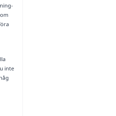
dning-
enom
föra
lla
u inte
ihåg