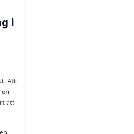
g i
t. Att
r en
t att
ten,