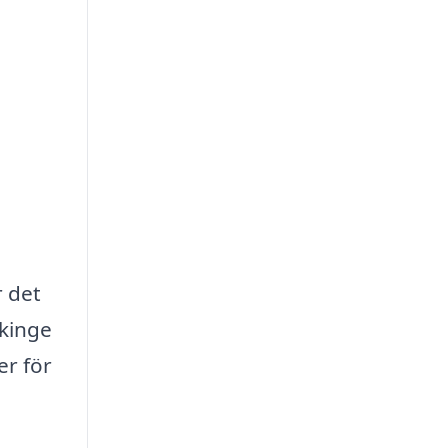
r det
lkinge
er för