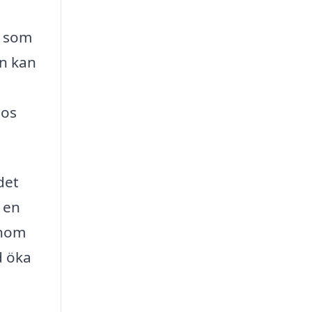
n som
en kan
hos
det
 en
enom
d öka