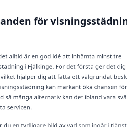
danden för visningsstädnin
det alltid är en god idé att inhämta minst tre
ädning i Fjälkinge. För det första ger det dig
vilket hjälper dig att fatta ett välgrundat beslu
r visningsstädning kan markant öka chansen fö
d så många alternativ kan det ibland vara svår
ta servicen.
du en tydligare bild av vad som ingår i tjäns