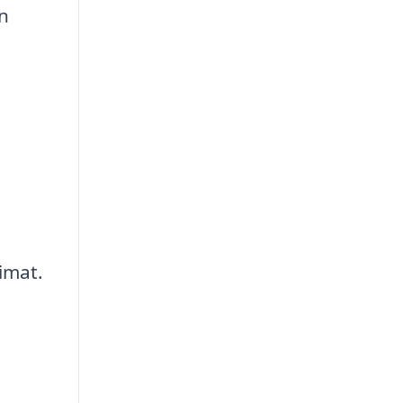
n
imat.