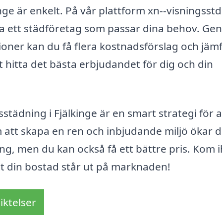
inge är enkelt. På vår plattform xn--visningsst
tta ett städföretag som passar dina behov. G
ioner kan du få flera kostnadsförslag och jäm
tt hitta det bästa erbjudandet för dig och din
städning i Fjälkinge är en smart strategi för a
 att skapa en ren och inbjudande miljö ökar d
ing, men du kan också få ett bättre pris. Kom 
 att din bostad står ut på marknaden!
iktelser