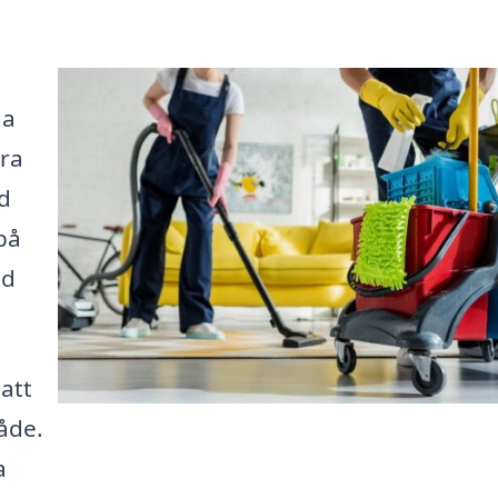
da
öra
ed
på
ad
 att
råde.
a