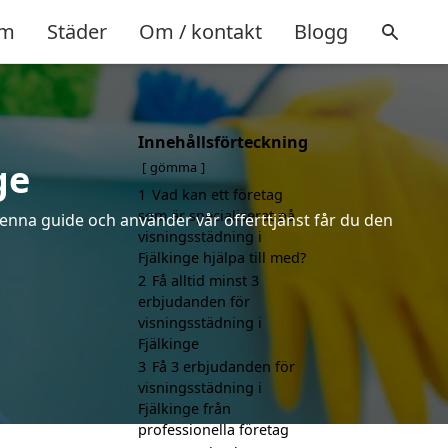
m
Städer
Om / kontakt
Blogg
Innehållsförteckning
ge
gömma
1
Vad kan ett företag
som är specialiserat på
denna guide och använder vår offerttjänst får du den
visningsstädning i
Fjälkinge hjälpa till med?
2
Få alltid minst 3
erbjudanden för
visningsstädning i
Fjälkinge
3
Få 3 erbjudanden för
visningsstädning i
Fjälkinge från
professionella företag