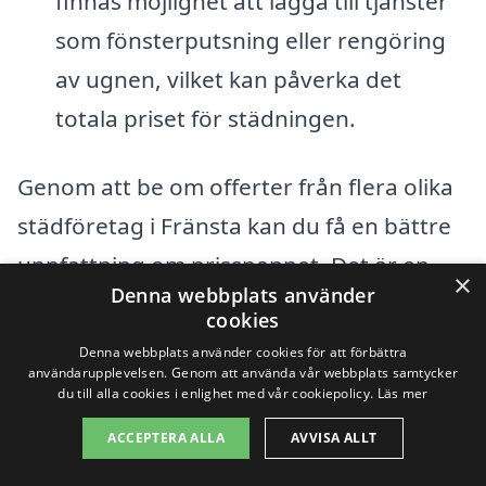
finnas möjlighet att lägga till tjänster
som fönsterputsning eller rengöring
av ugnen, vilket kan påverka det
totala priset för städningen.
Genom att be om offerter från flera olika
städföretag i Fränsta kan du få en bättre
uppfattning om prisspannet. Det är en
×
Denna webbplats använder
bra idé att jämföra både pris och vad som
cookies
ingår i tjänsten, för att hitta det bästa
Denna webbplats använder cookies för att förbättra
användarupplevelsen. Genom att använda vår webbplats samtycker
alternativet för din visningsstädning.
du till alla cookies i enlighet med vår cookiepolicy.
Läs mer
Använd vår plattform för att enkelt få
ACCEPTERA ALLA
AVVISA ALLT
flera offerter och hitta det företag som