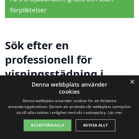
förpliktelser
Sök efter en
professionell för
visningsstädning i
×
Denna webbplats använder
andra städer nära
cookies
Gesunda
Denna webbplats använder cookies för att förbättra
användarupplevelsen. Genom att använda vår webbplats samtycker
du till alla cookies i enlighet med vår cookiepolicy.
Läs mer
Att förbereda en visning av din bostad är
ACCEPTERA ALLA
AVVISA ALLT
en viktig del av försäljningsprocessen, och