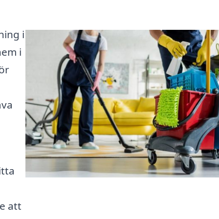
ning i
hem i
ör
äva
itta
e att