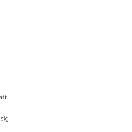
att
 sig