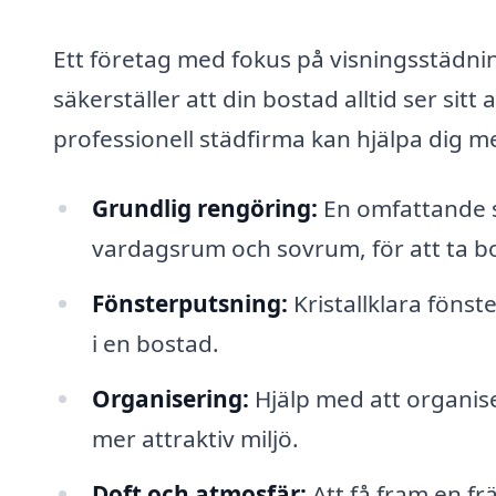
Ett företag med fokus på visningsstädnin
säkerställer att din bostad alltid ser sit
professionell städfirma kan hjälpa dig m
Grundlig rengöring:
En omfattande s
vardagsrum och sovrum, för att ta 
Fönsterputsning:
Kristallklara fönst
i en bostad.
Organisering:
Hjälp med att organise
mer attraktiv miljö.
Doft och atmosfär:
Att få fram en f