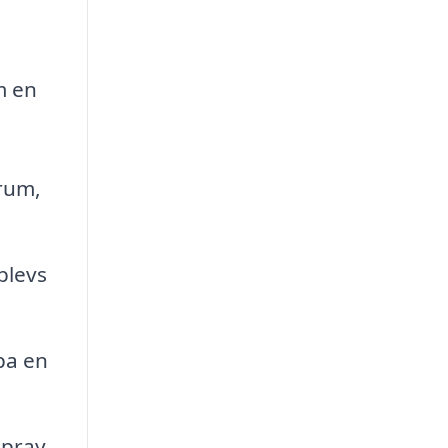
m en
rum,
plevs
pa en
spray