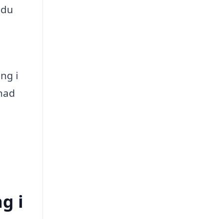
 du
ng i
lnad
g i