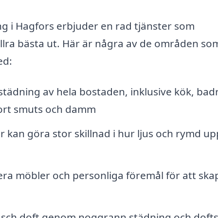
g i Hagfors erbjuder en rad tjänster som
t allra bästa ut. Här är några av de områden so
ed:
tädning av hela bostaden, inklusive kök, bad
bort smuts och damm
er kan göra stor skillnad i hur ljus och rymd up
ra möbler och personliga föremål för att ska
räsch doft genom noggrann städning och doft