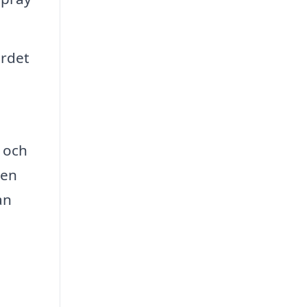
ärdet
g och
 en
an