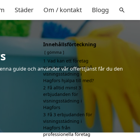
m
Städer
Om / kontakt
Blogg
Innehållsförteckning
s
gömma
1
Vad kan ett företag
som är specialiserat på
denna guide och använder vår offerttjänst får du den
visningsstädning i
Hagfors hjälpa till med?
2
Få alltid minst 3
erbjudanden för
visningsstädning i
Hagfors
3
Få 3 erbjudanden för
visningsstädning i
Hagfors från
professionella företag