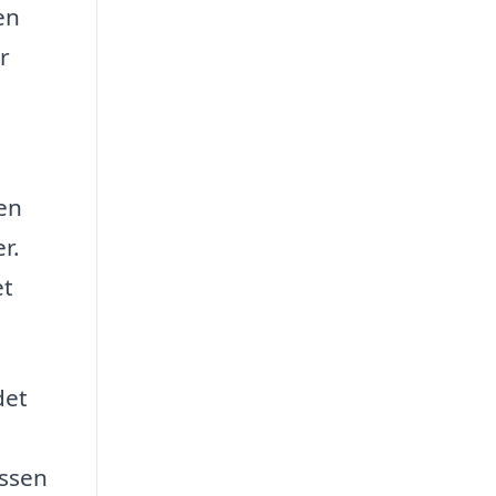
en
r
en
r.
et
det
essen