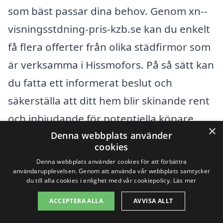
som bäst passar dina behov. Genom xn--
visningsstdning-pris-kzb.se kan du enkelt
få flera offerter från olika städfirmor som
är verksamma i Hissmofors. På så sätt kan
du fatta ett informerat beslut och
säkerställa att ditt hem blir skinande rent
och inbjudande för potentiella köpare.
×
Denna webbplats använder
cookies
Få 3 erbjudanden, gratis och utan
Denna webbplats använder cookies för att förbättra
förpliktelser
användarupplevelsen. Genom att använda vår webbplats samtycker
du till alla cookies i enlighet med vår cookiepolicy.
Läs mer
ACCEPTERA ALLA
AVVISA ALLT