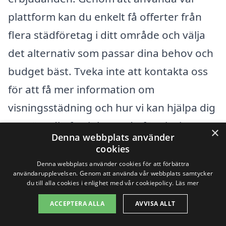
plattform kan du enkelt få offerter från
flera städföretag i ditt område och välja
det alternativ som passar dina behov och
budget bäst. Tveka inte att kontakta oss
för att få mer information om
visningsstädning och hur vi kan hjälpa dig
att göra din fastighet redo för visning.
×
Denna webbplats använder
cookies
Få 3 erbjudanden, gratis och utan
Denna webbplats använder cookies för att förbättra
användarupplevelsen. Genom att använda vår webbplats samtycker
förpliktelser
du till alla cookies i enlighet med vår cookiepolicy.
Läs mer
ACCEPTERA ALLA
AVVISA ALLT