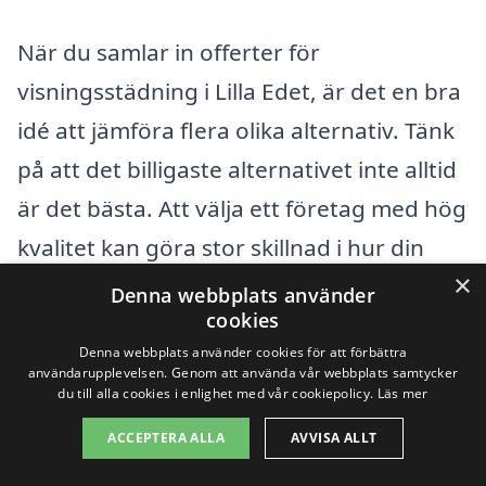
När du samlar in offerter för
visningsstädning i Lilla Edet, är det en bra
idé att jämföra flera olika alternativ. Tänk
på att det billigaste alternativet inte alltid
är det bästa. Att välja ett företag med hög
kvalitet kan göra stor skillnad i hur din
×
bostad uppfattas av potentiella köpare.
Denna webbplats använder
cookies
Besök gärna vår plattform för att enkelt
Denna webbplats använder cookies för att förbättra
användarupplevelsen. Genom att använda vår webbplats samtycker
få in erbjudanden på visningsstädning
du till alla cookies i enlighet med vår cookiepolicy.
Läs mer
från professionella städföretag i ditt
ACCEPTERA ALLA
AVVISA ALLT
område. Vi gör det lättare för dig att hitta