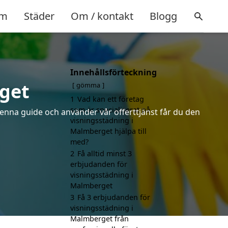
m
Städer
Om / kontakt
Blogg
Innehållsförteckning
get
gömma
1
Vad kan ett företag
som är specialiserat på
denna guide och använder vår offerttjänst får du den
visningsstädning i
Malmberget hjälpa till
med?
2
Få alltid minst 3
erbjudanden för
visningsstädning i
Malmberget
3
Få 3 erbjudanden för
visningsstädning i
Malmberget från