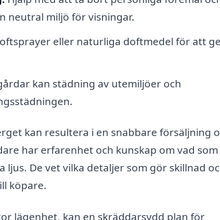
neutral miljö för visningar.
tsprayer eller naturliga doftmedel för att g
årdar kan städning av utemiljöer och
ingsstädningen.
erget kan resultera i en snabbare försäljning 
 städare har erfarenhet och kunskap om vad som
a ljus. De vet vilka detaljer som gör skillnad o
ll köpare.
stor lägenhet, kan en skräddarsydd plan för