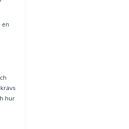
e en
och
 krävs
ch hur