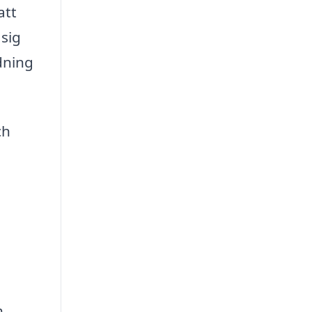
att
 sig
dning
ch
h