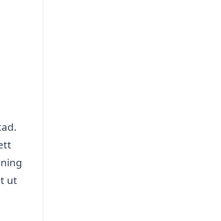
tad.
ett
dning
t ut