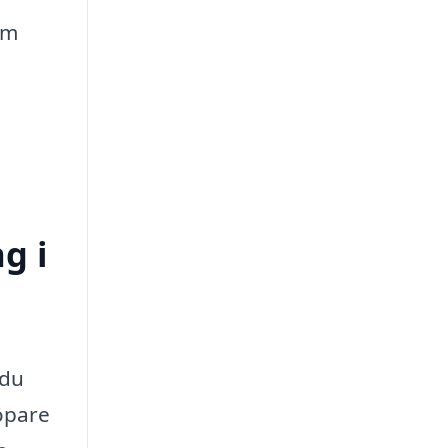
em
g i
 du
köpare