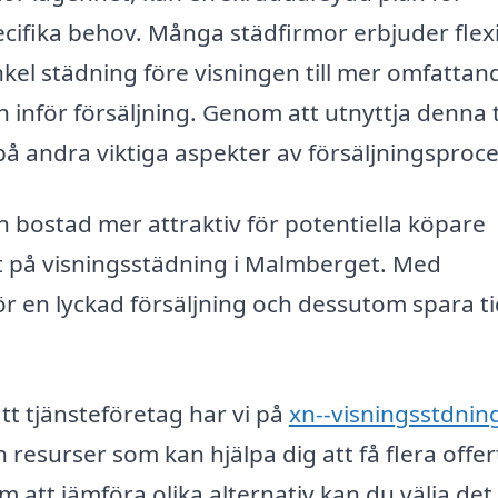
cifika behov. Många städfirmor erbjuder flex
nkel städning före visningen till mer omfattan
n inför försäljning. Genom att utnyttja denna 
å andra viktiga aspekter av försäljningsproc
in bostad mer attraktiv för potentiella köpare
at på visningsstädning i Malmberget. Med
ör en lyckad försäljning och dessutom spara t
ätt tjänsteföretag har vi på
xn--visningsstdnin
resurser som kan hjälpa dig att få flera offer
att jämföra olika alternativ kan du välja det