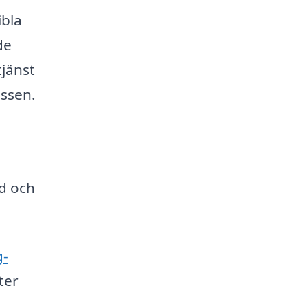
ibla
de
tjänst
essen.
id och
g-
ter