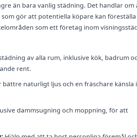
ngre än bara vanlig städning. Det handlar om 
som gör att potentiella köpare kan föreställa
ckelområden som ett företag inom visningsstä
tädning av alla rum, inklusive kök, badrum o
nande rent.
bättre naturligt ljus och en fräschare känsla i
lusive dammsugning och moppning, för att
:
Hjälp med att ta bort personliga föremål oc