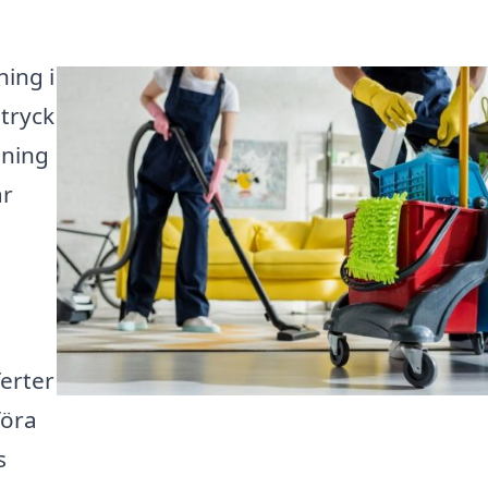
ning i
tryck
dning
år
ferter
föra
s