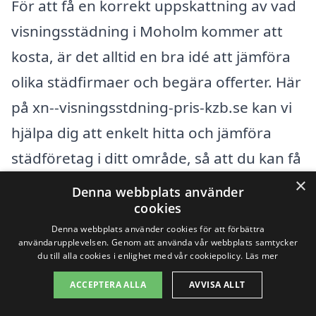
För att få en korrekt uppskattning av vad
visningsstädning i Moholm kommer att
kosta, är det alltid en bra idé att jämföra
olika städfirmaer och begära offerter. Här
på xn--visningsstdning-pris-kzb.se kan vi
hjälpa dig att enkelt hitta och jämföra
städföretag i ditt område, så att du kan få
det bästa priset för visningsstädning. Det
×
Denna webbplats använder
är viktigt att välja ett pålitligt företag som
cookies
Denna webbplats använder cookies för att förbättra
har erfarenhet inom området för att
användarupplevelsen. Genom att använda vår webbplats samtycker
säkerställa att ditt hem ser sitt bästa ut på
du till alla cookies i enlighet med vår cookiepolicy.
Läs mer
visningsdagen.
ACCEPTERA ALLA
AVVISA ALLT