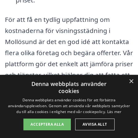
För att få en tydlig uppfattning om
kostnaderna för visningsstädning i
Mollösund är det en god idé att kontakta
flera olika företag och begära offerter. Vår
plattform gör det enkelt att jämföra priser
och tjänster, vilket hjälper dig att fatta ett
×
Denna webbplats använder
informerat beslut. Att hitta rätt firma för
cookies
visningsstädning i Mollösund kan spara
Denna webbplats använder cookies för att förbättra
användarupplevelsen. Genom att använda vår webbplats samtycker
tid och ge dig en ren och inbjudande miljö
du till alla cookies i enlighet med vår cookiepolicy.
Läs mer
för visning, vilket är avgörande när du ska
ACCEPTERA ALLA
AVVISA ALLT
sälja din bostad.