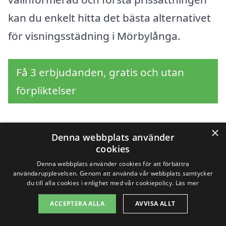
kan du enkelt hitta det bästa alternativet
för visningsstädning i Mörbylånga.
Få 3 erbjudanden, gratis och utan
förpliktelser
×
Denna webbplats använder
Sök efter en
cookies
professionell för
Denna webbplats använder cookies för att förbättra
användarupplevelsen. Genom att använda vår webbplats samtycker
du till alla cookies i enlighet med vår cookiepolicy.
Läs mer
visningsstädning i
ACCEPTERA ALLA
AVVISA ALLT
andra städer nära