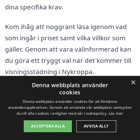
dina specifika krav.
Kom ihåg att noggrant läsa igenom vad
som ingår i priset samt vilka villkor som
gäller. Genom att vara välinformerad kan
du göra ett tryggt val när det kommer till
visningsstädning i Nykroppa.
×
Denna webbplats använder
cookies
Få 3 erbjudanden, gratis och utan
Denna webbplats använder cookies för att förbättra
förpliktelser
användarupplevelsen. Genom att använda vår webbplats samtycker
du till alla cookies i enlighet med vår cookiepolicy.
Läs mer
ACCEPTERA ALLA
AVVISA ALLT