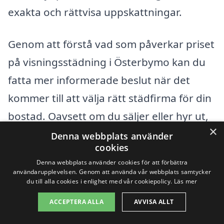
exakta och rättvisa uppskattningar.
Genom att förstå vad som påverkar priset
på visningsstädning i Österbymo kan du
fatta mer informerade beslut när det
kommer till att välja rätt städfirma för din
bostad. Oavsett om du säljer eller hyr ut,
×
kan en professionell städning öka värdet
Denna webbplats använder
cookies
och locka fler intressenter. Tveka inte att
Denna webbplats använder cookies för att förbättra
ta kontakt med flera företag för att hitta
användarupplevelsen. Genom att använda vår webbplats samtycker
du till alla cookies i enlighet med vår cookiepolicy.
Läs mer
det bästa erbjudandet för dina
ACCEPTERA ALLA
AVVISA ALLT
städbehov!