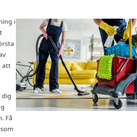
ning i
t
örsta
av
 att
 dig
ag
. Få
v som