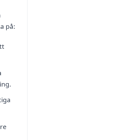
m
ka på:
tt
a
ing.
tiga
are