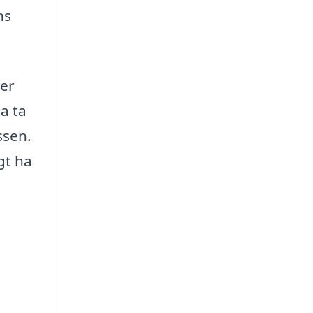
ns
per
a ta
ssen.
gt ha