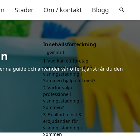
m
Städer
Om / kontakt
Blogg
Innehållsförteckning
en
gömma
1
Vad kan ett företag
som är specialiserat på
denna guide och använder vår offerttjänst får du den
visningsstädning i
Sommen hjälpa till med?
2
Varför välja
professionell
visningsstädning i
Sommen?
3
Få alltid minst 3
erbjudanden för
visningsstädning i
Sommen