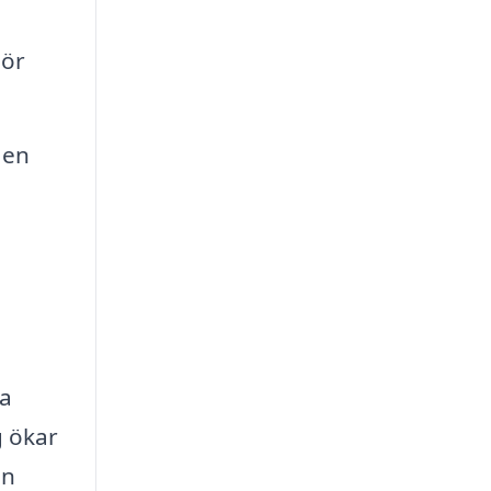
gör
 en
ga
g ökar
en