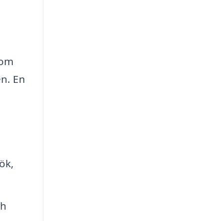
 om
en. En
ök,
ch