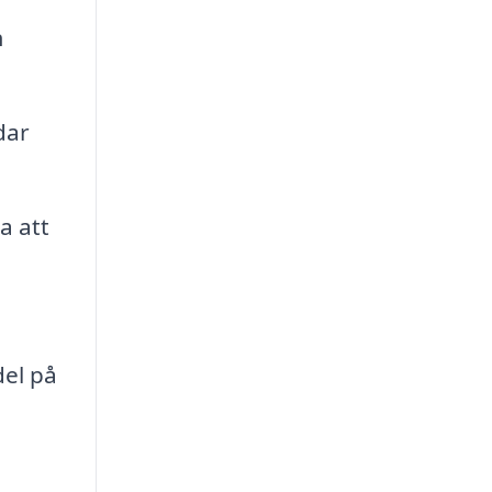
m
dar
a att
del på