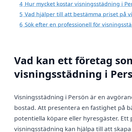
4
Hur mycket kostar visningsstädning i Pe
5
Vad hjälper till att bestämma priset på 
6
Sök efter en professionell för visningss
Vad kan ett företag som
visningsstädning i Pers
Visningsstädning i Persön är en avgörande
bostad. Att presentera en fastighet på bä
potentiella köpare eller hyresgäster. Et
visningsstädning kan hjälpa till att skap