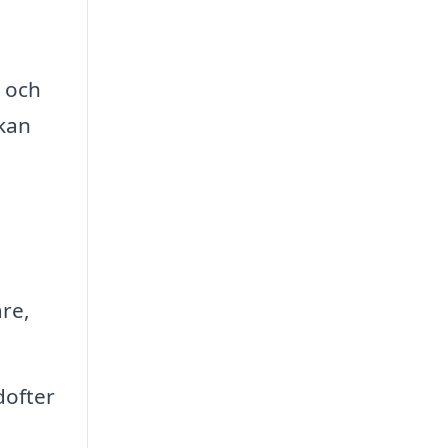
r och
 kan
re,
dofter