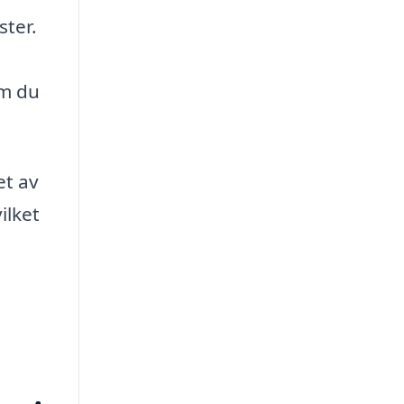
ster.
om du
et av
ilket