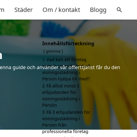
m
Städer
Om / kontakt
Blogg
Innehållsförteckning
n
gömma
1
Vad kan ett företag
som är specialiserat på
denna guide och använder vår offerttjänst får du den
visningsstädning i
Persön hjälpa till med?
2
Få alltid minst 3
erbjudanden för
visningsstädning i
Persön
3
Få 3 erbjudanden för
visningsstädning i
Persön från
professionella företag