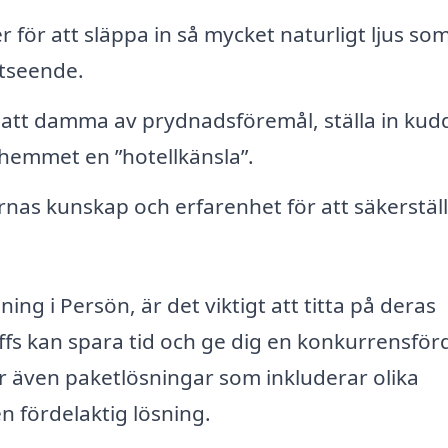
 för att släppa in så mycket naturligt ljus so
utseende.
 att damma av prydnadsföremål, ställa in kud
 hemmet en ”hotellkänsla”.
nas kunskap och erfarenhet för att säkerställ
ing i Persön, är det viktigt att titta på deras
offs kan spara tid och ge dig en konkurrensför
även paketlösningar som inkluderar olika
n fördelaktig lösning.