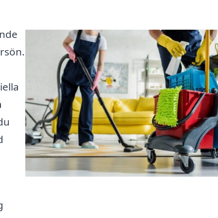
ande
ersön.
ella
a
 du
d
g