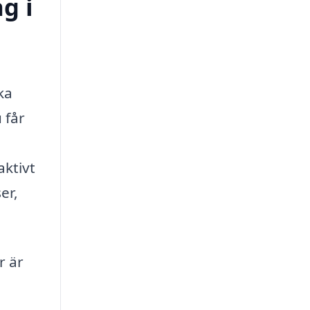
g i
ka
 får
aktivt
er,
r är