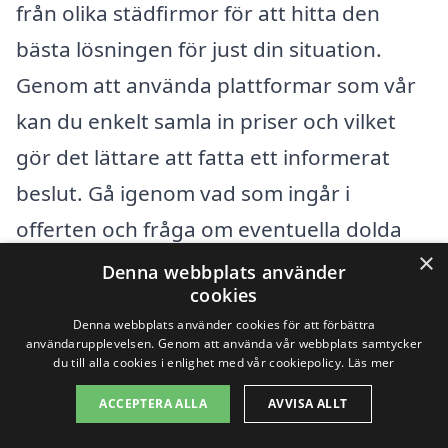
från olika städfirmor för att hitta den
bästa lösningen för just din situation.
Genom att använda plattformar som vår
kan du enkelt samla in priser och vilket
gör det lättare att fatta ett informerat
beslut. Gå igenom vad som ingår i
offerten och fråga om eventuella dolda
×
kostnader.
Denna webbplats använder
cookies
Genom att förstå de olika faktorerna som
Denna webbplats använder cookies för att förbättra
användarupplevelsen. Genom att använda vår webbplats samtycker
påverkar priset på visningsstädning i
du till alla cookies i enlighet med vår cookiepolicy.
Läs mer
Sjösa kan du göra en mer välgrundad val
ACCEPTERA ALLA
AVVISA ALLT
och se till att din fastighet blir i bästa