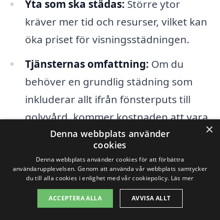
Yta som ska städas:
Större ytor
kräver mer tid och resurser, vilket kan
öka priset för visningsstädningen.
Tjänsternas omfattning:
Om du
behöver en grundlig städning som
inkluderar allt ifrån fönsterputs till
golvvård, kommer kostnaden att vara
×
högre jämfört med en enklare tjänst.
Denna webbplats använder
cookies
Specialiserad utrustning och
Denna webbplats använder cookies för att förbättra
användarupplevelsen. Genom att använda vår webbplats samtycker
rengöringsmedel:
Användningen av
du till alla cookies i enlighet med vår cookiepolicy.
Läs mer
miljövänliga produkter eller specifik
ACCEPTERA ALLA
AVVISA ALLT
utrustning kan påverka priset. Vissa