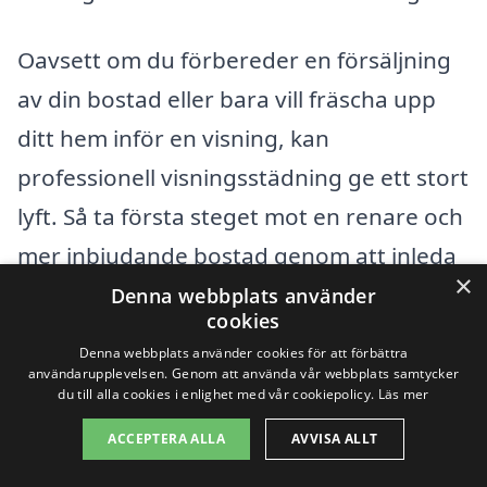
Oavsett om du förbereder en försäljning
av din bostad eller bara vill fräscha upp
ditt hem inför en visning, kan
professionell visningsstädning ge ett stort
lyft. Så ta första steget mot en renare och
mer inbjudande bostad genom att inleda
×
din sökning efter städfirmor här idag!
Denna webbplats använder
cookies
Denna webbplats använder cookies för att förbättra
Få 3 erbjudanden, gratis och utan
användarupplevelsen. Genom att använda vår webbplats samtycker
du till alla cookies i enlighet med vår cookiepolicy.
Läs mer
förpliktelser
ACCEPTERA ALLA
AVVISA ALLT