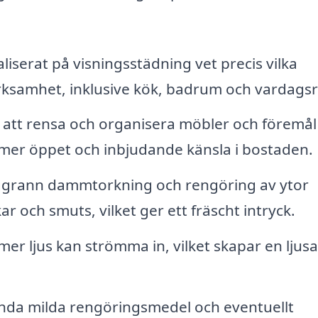
liserat på visningsstädning vet precis vilka
samhet, inklusive kök, badrum och vardags
tt rensa och organisera möbler och föremål
n mer öppet och inbjudande känsla i bostaden.
grann dammtorkning och rengöring av ytor
ckar och smuts, vilket ger ett fräscht intryck.
er ljus kan strömma in, vilket skapar en ljus
da milda rengöringsmedel och eventuellt