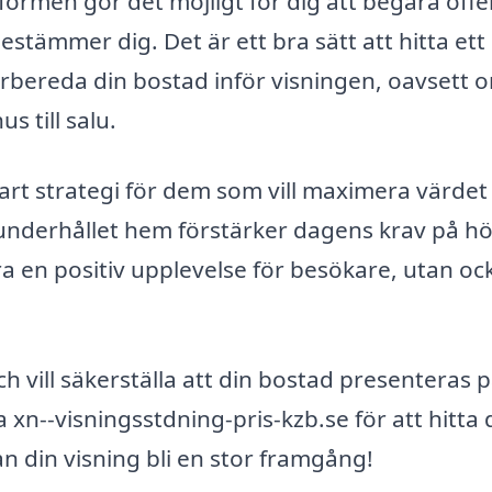
formen gör det möjligt för dig att begära offe
estämmer dig. Det är ett bra sätt att hitta ett
förbereda din bostad inför visningen, oavsett 
us till salu.
mart strategi för dem som vill maximera värdet
älunderhållet hem förstärker dagens krav på h
ra en positiv upplevelse för besökare, utan oc
ch vill säkerställa att din bostad presenteras 
 xn--visningsstdning-pris-kzb.se för att hitta 
n din visning bli en stor framgång!