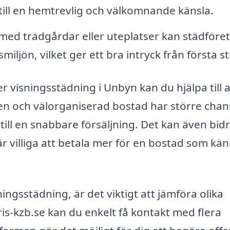
till en hemtrevlig och välkomnande känsla.
med trädgårdar eller uteplatser kan städföre
miljön, vilket ger ett bra intryck från första s
 visningsstädning i Unbyn kan du hjälpa till a
en och välorganiserad bostad har större chan
ll en snabbare försäljning. Det kan även bidra
är villiga att betala mer för en bostad som kän
ningsstädning, är det viktigt att jämföra olika
is-kzb.se kan du enkelt få kontakt med flera