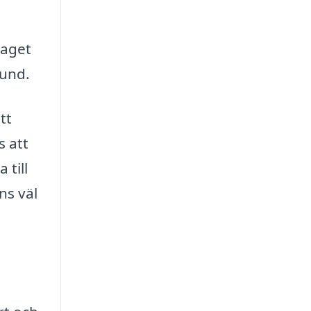
taget
tund.
tt
s att
 till
ns väl