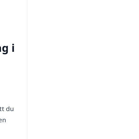
g i
tt du
den