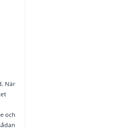
d. När
ket
de och
 sådan