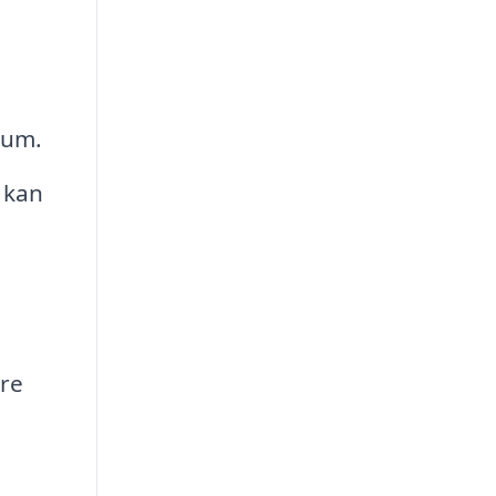
rum.
 kan
are