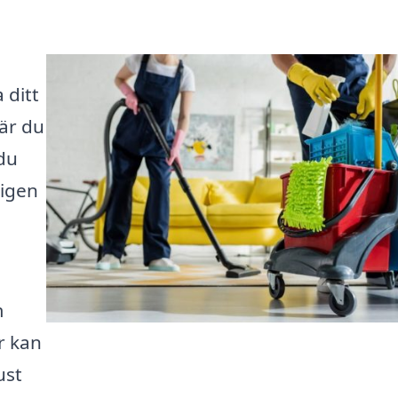
 ditt
är du
du
ligen
m
r kan
ust