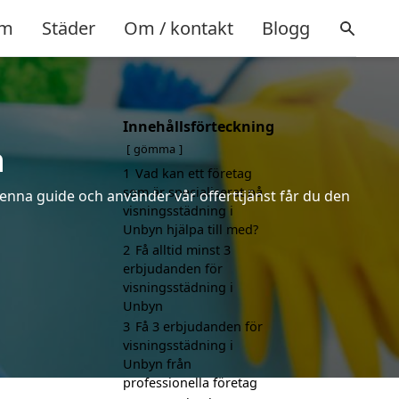
m
Städer
Om / kontakt
Blogg
Innehållsförteckning
n
gömma
1
Vad kan ett företag
som är specialiserat på
denna guide och använder vår offerttjänst får du den
visningsstädning i
Unbyn hjälpa till med?
2
Få alltid minst 3
erbjudanden för
visningsstädning i
Unbyn
3
Få 3 erbjudanden för
visningsstädning i
Unbyn från
professionella företag