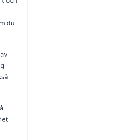
rt och
om du
 av
ög
kså
på
det