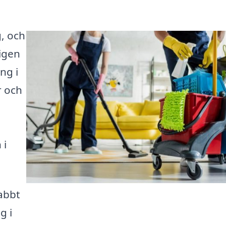
, och
ligen
ng i
r och
 i
nabbt
g i