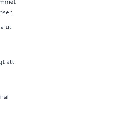
rummet
nser.
a ut
gt att
nal