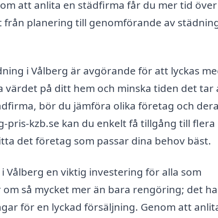
m att anlita en städfirma får du mer tid över t
t från planering till genomförande av städnin
ädning i Vålberg är avgörande för att lyckas me
a värdet på ditt hem och minska tiden det tar 
städfirma, bör du jämföra olika företag och der
is-kzb.se kan du enkelt få tillgång till flera
hitta det företag som passar dina behov bäst.
 Vålberg en viktig investering för alla som
ar om så mycket mer än bara rengöring; det h
gar för en lyckad försäljning. Genom att anlit