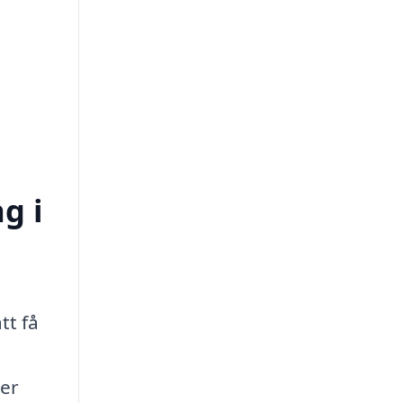
g i
tt få
ter