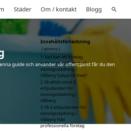
m
Städer
Om / kontakt
Blogg
Innehållsförteckning
g
gömma
1
Vad kan ett företag
som är specialiserat på
denna guide och använder vår offerttjänst får du den
visningsstädning i
Vålberg hjälpa till med?
2
Få alltid minst 3
erbjudanden för
visningsstädning i
Vålberg
3
Få 3 erbjudanden för
visningsstädning i
Vålberg från
professionella företag