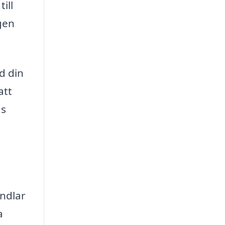
ill
gen
d din
att
as
andlar
a