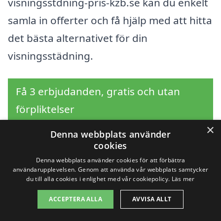
visningsstdning-pris-kzb.se kan du enkelt
samla in offerter och få hjälp med att hitta
det bästa alternativet för din
visningsstädning.
Få 3 erbjudanden, gratis och utan
förpliktelser
×
Denna webbplats använder
cookies
Sök efter en
Denna webbplats använder cookies för att förbättra
användarupplevelsen. Genom att använda vår webbplats samtycker
du till alla cookies i enlighet med vår cookiepolicy.
Läs mer
professionell för
ACCEPTERA ALLA
AVVISA ALLT
visningsstädning i