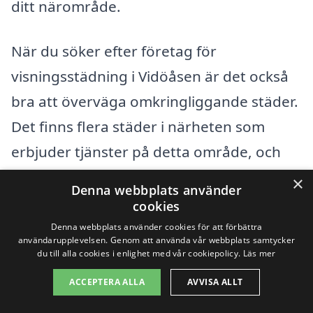
ditt närområde.
När du söker efter företag för
visningsstädning i Vidöåsen är det också
bra att överväga omkringliggande städer.
Det finns flera städer i närheten som
erbjuder tjänster på detta område, och
här är några av dem:
×
Denna webbplats använder
cookies
Karslund
Denna webbplats använder cookies för att förbättra
användarupplevelsen. Genom att använda vår webbplats samtycker
Skåre
du till alla cookies i enlighet med vår cookiepolicy.
Läs mer
ACCEPTERA ALLA
AVVISA ALLT
Kumla