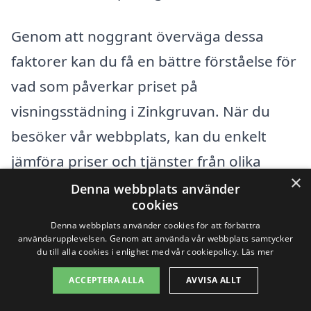
Genom att noggrant överväga dessa
faktorer kan du få en bättre förståelse för
vad som påverkar priset på
visningsstädning i Zinkgruvan. När du
besöker vår webbplats, kan du enkelt
jämföra priser och tjänster från olika
×
städfirmor i ditt område. Detta ger dig
Denna webbplats använder
cookies
möjligheten att få det bästa möjliga
Denna webbplats använder cookies för att förbättra
erbjudandet för den städning du behöver.
användarupplevelsen. Genom att använda vår webbplats samtycker
du till alla cookies i enlighet med vår cookiepolicy.
Läs mer
För att få skräddarsydda offerter
ACCEPTERA ALLA
AVVISA ALLT
rekommenderar vi att du fyller i en kort