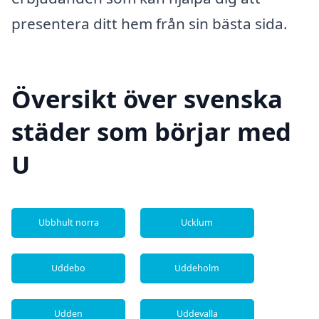
presentera ditt hem från sin bästa sida.
Översikt över svenska
städer som börjar med
U
Ubbhult norra
Ucklum
Uddebo
Uddeholm
Udden
Uddevalla