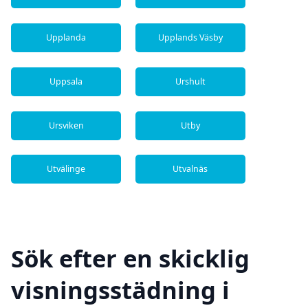
Upplanda
Upplands Väsby
Uppsala
Urshult
Ursviken
Utby
Utvälinge
Utvalnäs
Sök efter en skicklig
visningsstädning i