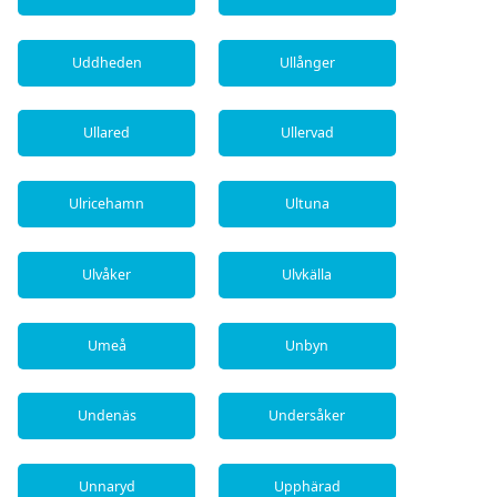
Uddheden
Ullånger
Ullared
Ullervad
Ulricehamn
Ultuna
Ulvåker
Ulvkälla
Umeå
Unbyn
Undenäs
Undersåker
Unnaryd
Upphärad