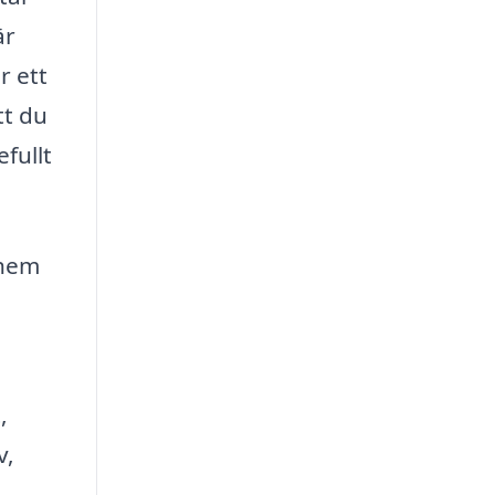
är
r ett
tt du
fullt
 hem
,
v,