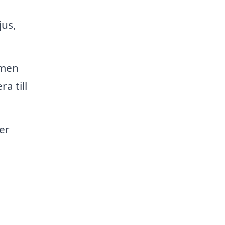
jus,
mmen
a till
er