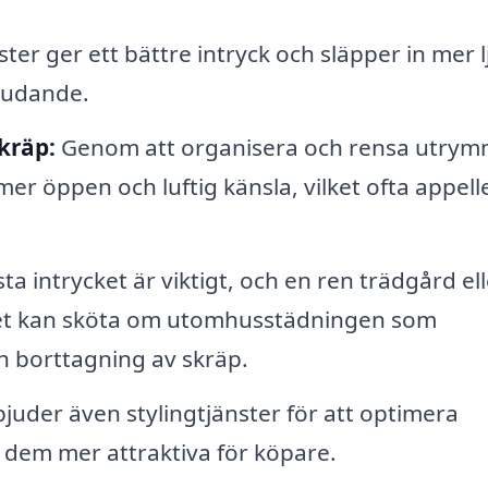
ter ger ett bättre intryck och släpper in mer l
judande.
kräp:
Genom att organisera och rensa utry
mer öppen och luftig känsla, vilket ofta appeller
ta intrycket är viktigt, och en ren trädgård ell
aget kan sköta om utomhusstädningen som
h borttagning av skräp.
juder även stylingtjänster för att optimera
dem mer attraktiva för köpare.