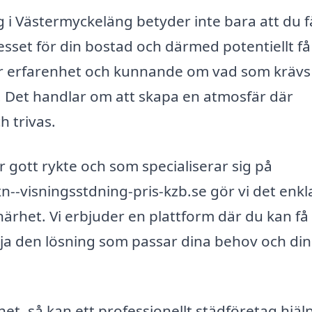
ng i Västermyckeläng betyder inte bara att du f
esset för din bostad och därmed potentiellt få
ar erfarenhet och kunnande om vad som krävs
us. Det handlar om att skapa en atmosfär där
h trivas.
ar gott rykte och som specialiserar sig på
--visningsstdning-pris-kzb.se gör vi det enkl
 närhet. Vi erbjuder en plattform där du kan få
välja den lösning som passar dina behov och din
et, så kan ett professionellt städföretag hjäl