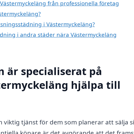
 Västermyckeläng från professionella företag
ästermyckeläng?
visningsstädning i Västermyckeläng?
tädning i andra städer nära Västermyckeläng
 är specialiserat på
termyckeläng hjälpa till
viktig tjänst för dem som planerar att sälja s
entiella köpare är det avgörande att det frams