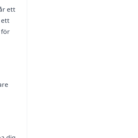
år ett
 ett
 för
are
pa dig