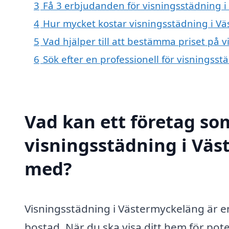
3
Få 3 erbjudanden för visningsstädning i
4
Hur mycket kostar visningsstädning i V
5
Vad hjälper till att bestämma priset på 
6
Sök efter en professionell för visningss
Vad kan ett företag som
visningsstädning i Väs
med?
Visningsstädning i Västermyckeläng är en 
bostad. När du ska visa ditt hem för pot