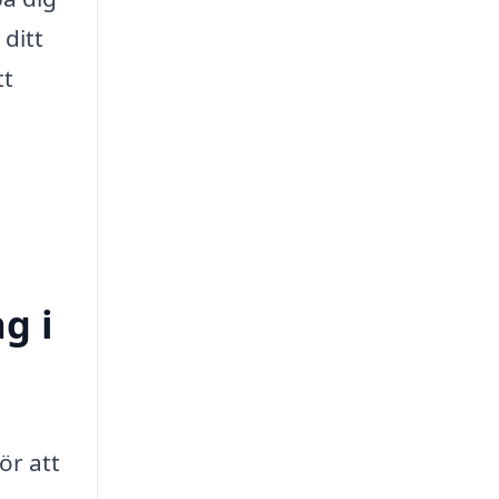
 ditt
tt
g i
ör att