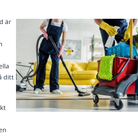
d är
n
lla
 ditt
kt
sen