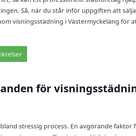
ngen. Så, när du står inför uppgiften att sälja
 inom visningsstädning i Västermyckeläng för a
iktelser
danden för visningsstädnin
 ibland stressig process. En avgörande faktor f