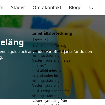
m
Städer
Om / kontakt
Blogg
Innehållsförteckning
keläng
gömma
1
Vad kan ett företag
som är specialiserat på
denna guide och använder vår offerttjänst får du den
visningsstädning i
g.
Västermyckeläng hjälpa
till med?
2
Få alltid minst 3
erbjudanden för
visningsstädning i
Västermyckeläng
3
Få 3 erbjudanden för
visningsstädning i
Västermyckeläng från