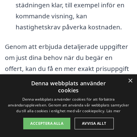
städningen klar, till exempel inför en
kommande visning, kan
hastighetskrav påverka kostnaden.
Genom att erbjuda detaljerade uppgifter
om just dina behov när du begär en
offert, kan du få en mer exakt prisuppgift
för visningsstädning i Arentorp. Det är
×
Denna webbplats använder
alltid en bra idé att jämföra flera
cookies
Denna webbplats använder cookies för att förbättra
erbjudanden för att säkerställa att du får
användarupplevelsen. Genom att använda vår webbplats samtycker
bästa möjliga värde för pengarna. Använd
du till alla cookies i enlighet med vår cookiepolicy.
Läs mer
vår plattform för att få tillgång till olika
ACCEPTERA ALLA
AVVISA ALLT
städföretag i ditt område och välj det som